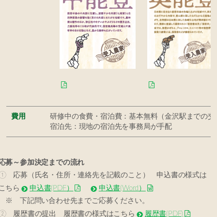
費用
研修中の食費・宿泊費：基本無料（金沢駅までの交
宿泊先：現地の宿泊先を事務局が手配
応募～参加決定までの流れ
① 応募（氏名・住所・連絡先を記載のこと） 申込書の様式は
こちら
申込書(PDF）
申込書(Word）
※ 下記問い合わせ先までご応募ください。
② 履歴書の提出 履歴書の様式は
こちら
履歴書(PDF)