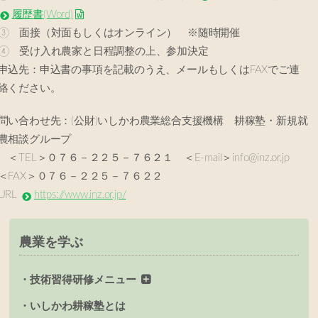
履歴書(Word)
③ 面接（対面もしくはオンライン） ※随時開催
④ 受け入れ農家と日程調整の上、参加決定
申込先：申込書の事項を記載のうえ、メールもしくはFAXでご連
絡ください。
問い合わせ先：(公財)いしかわ農業総合支援機構 耕稼塾・新規就
農相談グループ
＜TEL＞０７６－２２５－７６２１ ＜E-mail＞info@inz.or.jp
＜FAX＞０７６－２２５－７６２２
URL
https://www.inz.or.jp/
農業を学ぶ
技術習得研修メニュー
いしかわ耕稼塾とは