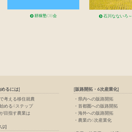
耕稼塾OB会
石川なないろ～
始めるには]
[販路開拓・6次産業化]
で考える移住就農
県内への販路開拓
始める4ステップ
首都圏への販路開拓
が目指す農業は
海外への販路開拓
農業の6次産業化
ぶ]