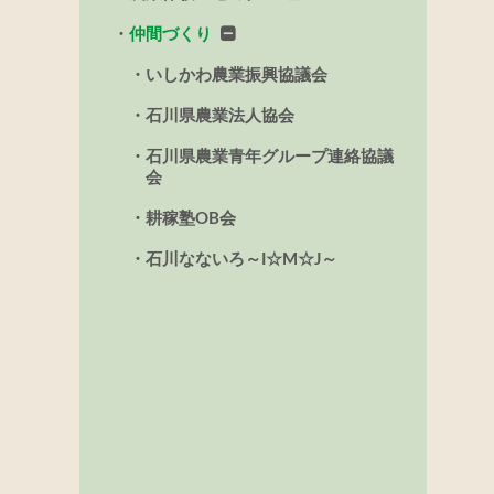
仲間づくり
いしかわ農業振興協議会
石川県農業法人協会
石川県農業青年グループ連絡協議
会
耕稼塾OB会
石川なないろ～I☆M☆J～