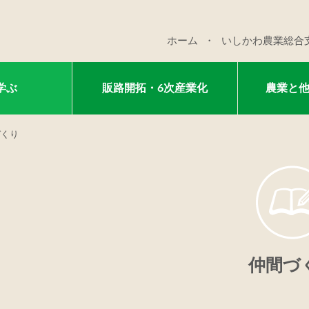
ホーム
いしかわ農業総合
学ぶ
販路開拓・6次産業化
農業と
づくり
仲間づ