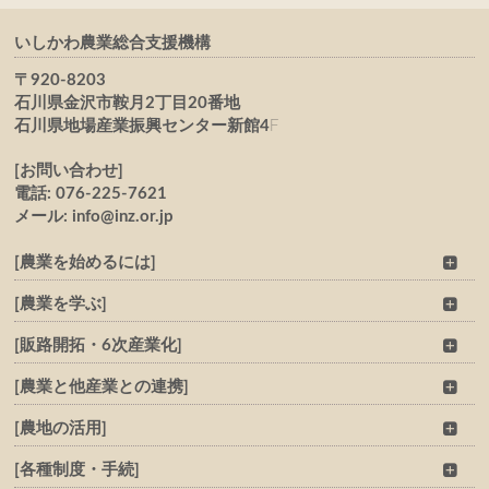
いしかわ農業総合支援機構
〒920-8203
石川県金沢市鞍月2丁目20番地
石川県地場産業振興センター新館4
F
[お問い合わせ]
電話: 076-225-7621
メール: info@inz.or.jp
[農業を始めるには]
[農業を学ぶ]
[販路開拓・6次産業化]
[農業と他産業との連携]
[農地の活用]
[各種制度・手続]