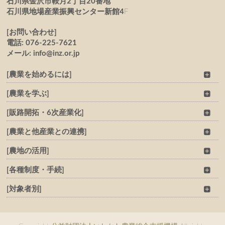
石川県金沢市鞍月2丁目20番地
石川県地場産業振興センター新館4
F
[お問い合わせ]
電話: 076-225-7621
メール: info@inz.or.jp
[農業を始めるには]
[農業を学ぶ]
[販路開拓・6次産業化]
[農業と他産業との連携]
[農地の活用]
[各種制度・手続]
[対象者別]