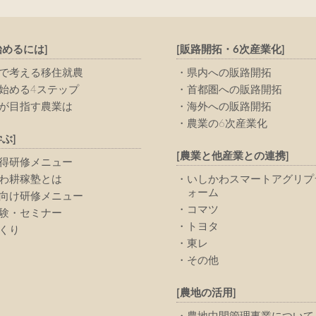
始めるには]
[販路開拓・6次産業化]
で考える移住就農
県内への販路開拓
始める4ステップ
首都圏への販路開拓
が目指す農業は
海外への販路開拓
農業の6次産業化
ぶ]
[農業と他産業との連携]
得研修メニュー
わ耕稼塾とは
いしかわスマートアグリプ
ォーム
向け研修メニュー
コマツ
験・セミナー
トヨタ
くり
東レ
その他
[農地の活用]