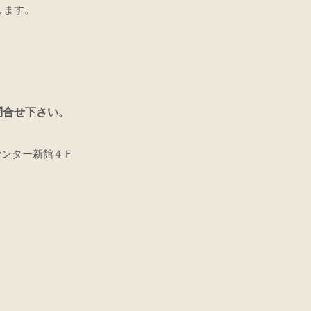
します。
問合せ下さい。
センター新館４Ｆ