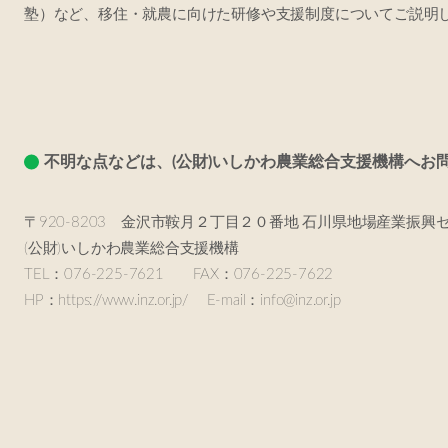
塾）など、移住・就農に向けた研修や支援制度についてご説明
不明な点などは、(公財)いしかわ農業総合支援機構へお
〒920-8203 金沢市鞍月２丁目２０番地 石川県地場産業振興
(公財)いしかわ農業総合支援機構
TEL：076-225-7621 FAX：076-225-7622
HP：https://www.inz.or.jp/ E-mail：info@inz.or.jp