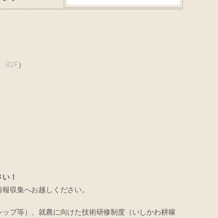
 B2F）
さい！
情報収集へお越しください。
シップ等）、就農に向けた技術研修制度（いしかわ耕稼