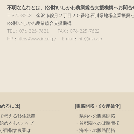
不明な点などは、(公財)いしかわ農業総合支援機構へお問合
〒920-8203 金沢市鞍月２丁目２０番地 石川県地場産業振興
(公財)いしかわ農業総合支援機構
TEL：076-225-7621 FAX：076-225-7622
HP：https://www.inz.or.jp/ E-mail：info@inz.or.jp
始めるには]
[販路開拓・6次産業化]
で考える移住就農
県内への販路開拓
始める4ステップ
首都圏への販路開拓
が目指す農業は
海外への販路開拓