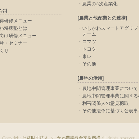
農業の6次産業化
ぶ]
[農業と他産業との連携]
得研修メニュー
わ耕稼塾とは
いしかわスマートアグリプ
ォーム
向け研修メニュー
コマツ
験・セミナー
トヨタ
くり
東レ
その他
[農地の活用]
農地中間管理事業について
農地中間管理事業に関する
利害関係人の意見聴取
その他法令に基づく公表事
Copyright 公益財団法人いしかわ農業総合支援機構 All rights reserved.