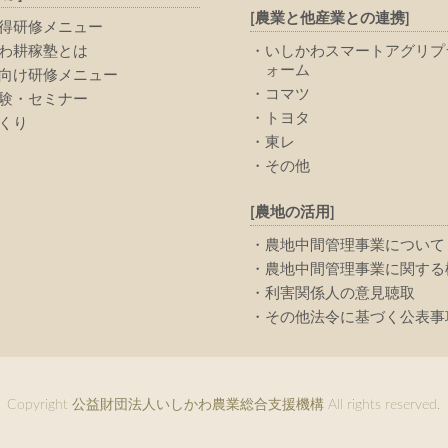
[農業と他産業との連携]
得研修メニュー
わ耕稼塾とは
いしかわスマートアグリプ
ォーム
向け研修メニュー
コマツ
験・セミナー
トヨタ
くり
東レ
その他
[農地の活用]
農地中間管理事業について
農地中間管理事業に関する
利害関係人の意見聴取
その他法令に基づく公表事
Copyright 公益財団法人いしかわ農業総合支援機構 All rights reserved.