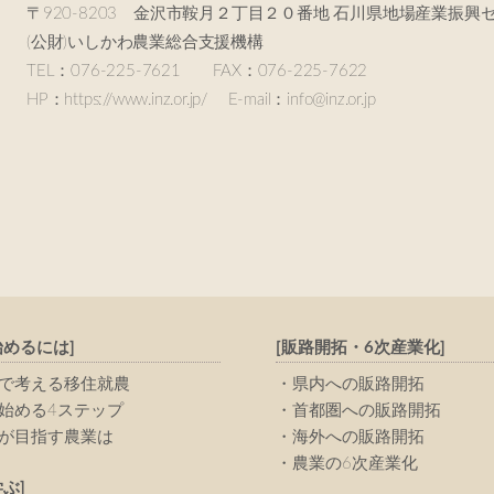
〒920-8203 金沢市鞍月２丁目２０番地 石川県地場産業振興
(公財)いしかわ農業総合支援機構
TEL：076-225-7621 FAX：076-225-7622
HP：https://www.inz.or.jp/ E-mail：info@inz.or.jp
始めるには]
[販路開拓・6次産業化]
で考える移住就農
県内への販路開拓
始める4ステップ
首都圏への販路開拓
が目指す農業は
海外への販路開拓
農業の6次産業化
ぶ]