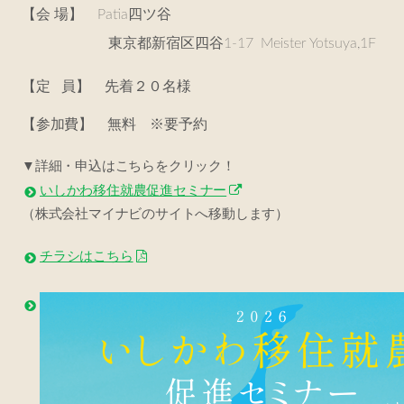
【会 場】 Patia四ツ谷
東京都新宿区四谷1-17 Meister Yotsuya,1F
【
定 員】 先着２０名様
【参加費】 無料 ※要予約
▼詳細・申込はこちらをクリック！
いしかわ移住就農促進セミナー
（株式会社
マ
イナビのサイトへ移動します）
チラシはこちら