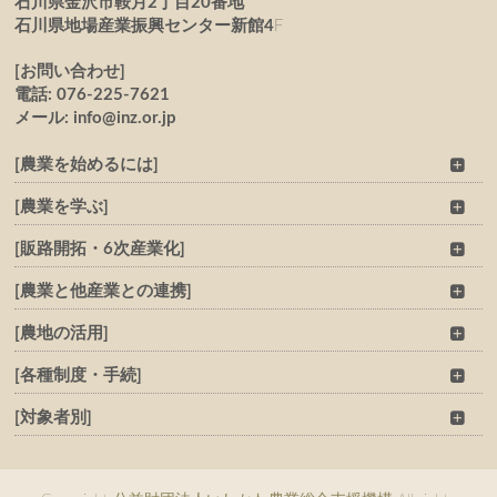
石川県金沢市鞍月2丁目20番地
石川県地場産業振興センター新館4
F
[お問い合わせ]
電話: 076-225-7621
メール: info@inz.or.jp
[農業を始めるには]
[農業を学ぶ]
[販路開拓・6次産業化]
[農業と他産業との連携]
[農地の活用]
[各種制度・手続]
[対象者別]